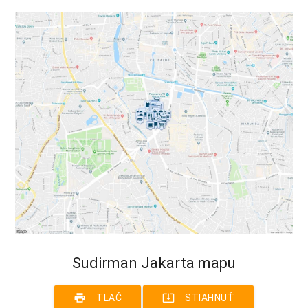
Sudirman Jakarta mapu
print
system_update_alt
TLAČ
STIAHNUŤ