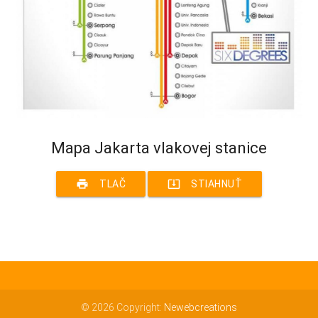
Mapa Jakarta vlakovej stanice
print
system_update_alt
TLAČ
STIAHNUŤ
© 2026 Copyright:
Newebcreations