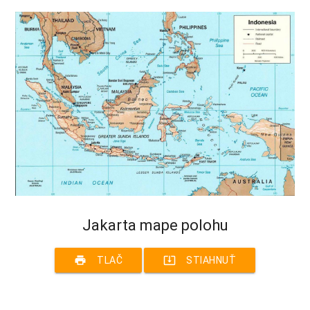
Jakarta mape polohu
print
system_update_alt
TLAČ
STIAHNUŤ