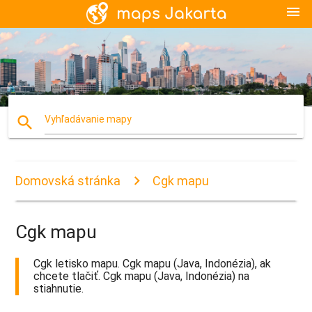
menu
search
Vyhľadávanie mapy
Domovská stránka
Cgk mapu
Cgk mapu
Cgk letisko mapu. Cgk mapu (Java, Indonézia), ak
chcete tlačiť. Cgk mapu (Java, Indonézia) na
stiahnutie.