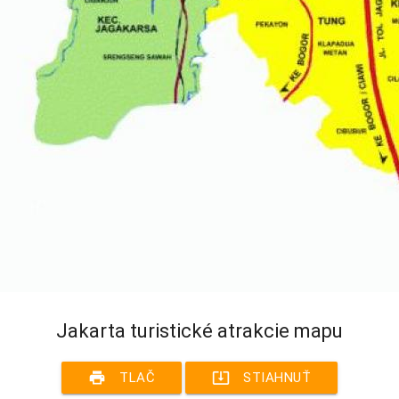
Jakarta turistické atrakcie mapu
print
system_update_alt
TLAČ
STIAHNUŤ